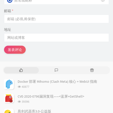
🎲
邮箱
*
地址
发表评论
热
最
随
门
新
机
文
评
文
Docker 部署 Mihomo (Clash Meta) 核心 + WebUI 指南
章
论
章
浏
40877
览
次
CVE-2020-0796漏洞复现——<蓝屏+GetShell>
数:
浏
39396
览
次
悬剑武器库3.0-公益版