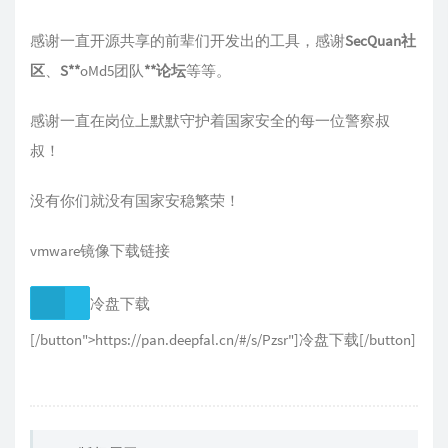
感谢一直开源共享的前辈们开发出的工具，感谢
SecQuan社
区
、
S**
oMd5团队
**论坛
等等。
感谢一直在岗位上默默守护着国家安全的每一位警察叔
叔！
没有你们就没有国家安稳繁荣！
vmware镜像下载链接
冷盘下载
[/button">https://pan.deepfal.cn/#/s/Pzsr"]冷盘下载[/button]