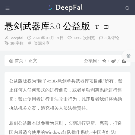
悬剑武器库3.0-公益版
博
发
deepfal
2020 年 09 月 19 日
13955 次浏览
8 条评论
主：
布
分
384字数
资源分享
时
类：
间：
首页
正文
分享到：
公益版版权为“圈子社区-悬剑单兵武器库项目组”所有，禁
止任何人任何形式的进行倒卖，或者单独剥离系统进行售
卖；禁止使用者进行非法攻击行为，凡违反者我们将协助
执法机关立案，追究相关人员法律责任。
悬剑公益版本以免费为原则，长期进行更新、完善，打造
国内最适合使用的Windows红队操作系统 –中国有红队!