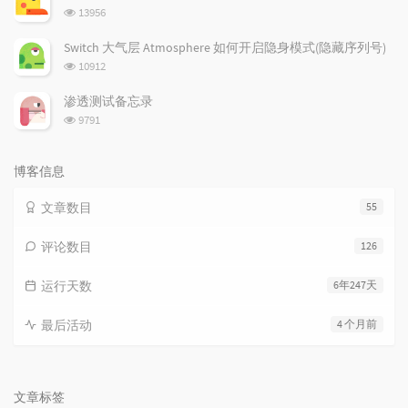
数:
浏
13956
览
次
Switch 大气层 Atmosphere 如何开启隐身模式(隐藏序列号)
数:
浏
10912
览
次
渗透测试备忘录
数:
浏
9791
览
次
数:
博客信息
文章数目
55
评论数目
126
运行天数
6年247天
最后活动
4 个月前
文章标签