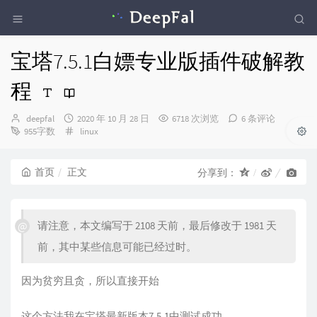
宝塔7.5.1白嫖专业版插件破解教
程
博
发
deepfal
2020 年 10 月 28 日
6718 次浏览
6 条评论
主：
布
分
955字数
linux
时
类：
间：
首页
正文
分享到：
请注意，本文编写于 2108 天前，最后修改于 1981 天
前，其中某些信息可能已经过时。
因为贫穷且贪，所以直接开始
这个方法我在宝塔最新版本7.5.1中测试成功。