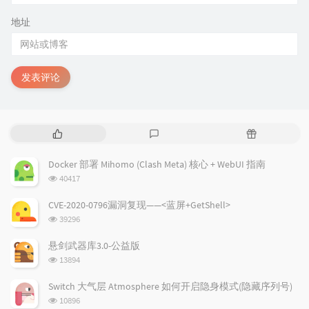
地址
发表评论
热
最
随
门
新
机
文
评
文
Docker 部署 Mihomo (Clash Meta) 核心 + WebUI 指南
章
论
章
浏
40417
览
次
CVE-2020-0796漏洞复现——<蓝屏+GetShell>
数:
浏
39296
览
次
悬剑武器库3.0-公益版
数:
浏
13894
览
次
Switch 大气层 Atmosphere 如何开启隐身模式(隐藏序列号)
数:
浏
10896