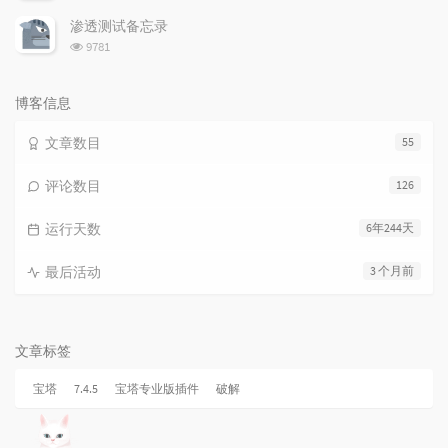
览
次
渗透测试备忘录
数:
浏
9781
览
次
数:
博客信息
文章数目
55
评论数目
126
运行天数
6年244天
最后活动
3 个月前
文章标签
宝塔
7.4.5
宝塔专业版插件
破解