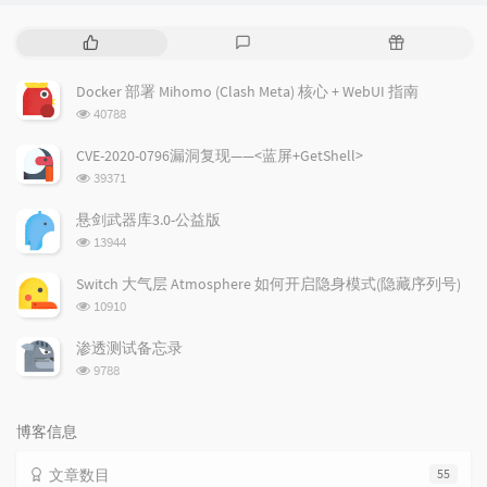
热
最
随
门
新
机
文
评
文
Docker 部署 Mihomo (Clash Meta) 核心 + WebUI 指南
章
论
章
浏
40788
览
次
CVE-2020-0796漏洞复现——<蓝屏+GetShell>
数:
浏
39371
览
次
悬剑武器库3.0-公益版
数:
浏
13944
览
次
Switch 大气层 Atmosphere 如何开启隐身模式(隐藏序列号)
数:
浏
10910
览
次
渗透测试备忘录
数:
浏
9788
览
次
数:
博客信息
文章数目
55