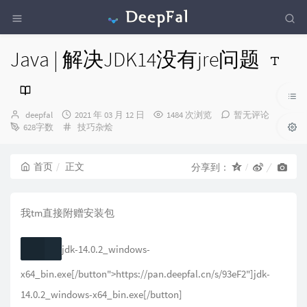
Java | 解决JDK14没有jre问题
博
发
deepfal
2021 年 03 月 12 日
1484 次浏览
暂无评论
主：
布
分
628字数
技巧杂烩
时
类：
间：
首页
正文
分享到：
我tm直接附赠安装包
jdk-14.0.2_windows-
x64_bin.exe[/button">https://pan.deepfal.cn/s/93eF2"]jdk-
14.0.2_windows-x64_bin.exe[/button]