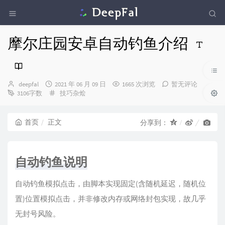
摩尔庄园安卓自动钓鱼介绍
博
发
deepfal
2021 年 06 月 09 日
1665 次浏览
暂无评论
主：
布
分
3106字数
技巧杂烩
时
类：
间：
首页
正文
分享到：
自动钓鱼说明
自动钓鱼模拟点击，由脚本实现固定(含随机延迟，随机位
置)位置模拟点击，并非修改内存或网络封包实现，故几乎
无封号风险。