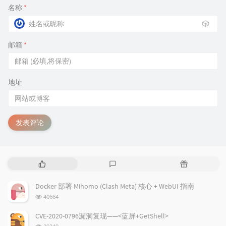
名称
*
🎲
邮箱
*
地址
发表评论
热
最
随
门
新
机
文
评
文
Docker 部署 Mihomo (Clash Meta) 核心 + WebUI 指南
章
论
章
浏
40664
览
次
CVE-2020-0796漏洞复现——<蓝屏+GetShell>
数:
浏