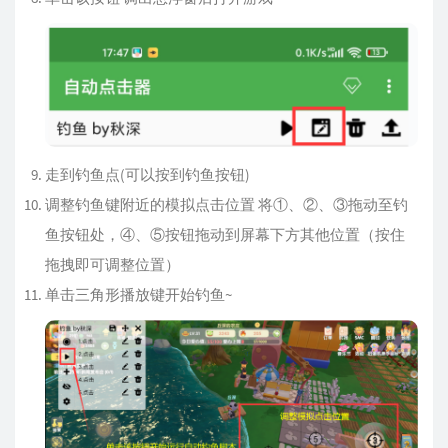
走到钓鱼点(可以按到钓鱼按钮)
调整钓鱼键附近的模拟点击位置 将①、②、③拖动至钓
鱼按钮处，④、⑤按钮拖动到屏幕下方其他位置（按住
拖拽即可调整位置）
单击三角形播放键开始钓鱼~