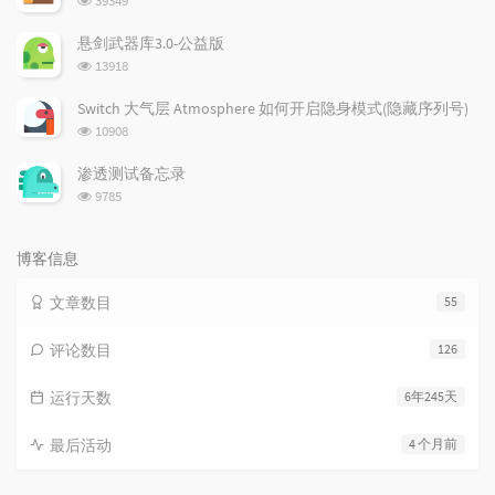
39349
览
次
悬剑武器库3.0-公益版
数:
浏
13918
览
次
Switch 大气层 Atmosphere 如何开启隐身模式(隐藏序列号)
数:
浏
10908
览
次
渗透测试备忘录
数:
浏
9785
览
次
数:
博客信息
文章数目
55
评论数目
126
运行天数
6年245天
最后活动
4 个月前