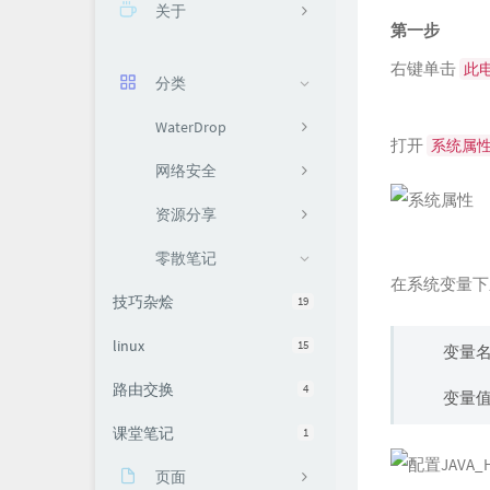
关于
第一步
关于我
右键单击
此
分类
留言
WaterDrop
打开
系统属
网络安全
资源分享
零散笔记
在系统变量下
技巧杂烩
19
linux
15
变量名称
路由交换
4
变量值
课堂笔记
1
页面