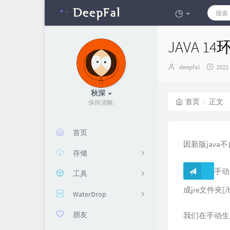
JAVA 
博
发
deepfal
2021
主：
布
时
秋深
间：
首页
正文
保持
:
\
5
首页
因新版java
存储
手动生成
工具
冷盘
成jre文件夹[/b
WaterDrop
橡木箱子
解密版权音乐
朋友
图床
KMS脚本生成
WaterDrop皮肤站
我们在手动生成