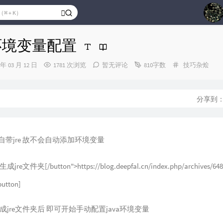
1
14环境变量配置
2
分
 年 03 月 12 日
1781 次浏览
暂无评论
810字数
技巧杂烩
3
类：
4
5
分享到
6
7
不自带jre 故不会自动添加环境变量
8
9
jre文件夹[/button">https://blog.deepfal.cn/index.php/archives/
10
utton]
Ria
Ao
jre文件夹后 即可开始手动配置java环境变量