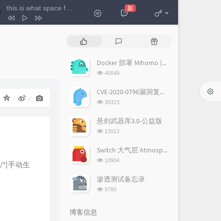
this is what space feels like
新
- JVKE
this is what space feels like
JVKE
热
最
随
Cedar Shed
Koloto
门
新
机
文
评
文
Docker 部署 Mihomo (Clash Meta) 核心 + WebUI 指南
Area
MagnusTheMagnus
章
论
章
浏
40549
DESIRE
Tony Ann
览
次
CVE-2020-0796漏洞复现——<蓝屏+GetShell>
THAT'S WHAT IT TAKES
NEFFEX
：
数:
浏
39323
览
Your Apartment
박세준 / 나상진
次
悬剑武器库3.0-公益版
Pull Me Through The Fire
数:
浏
13913
览
Matisse & Sadko / James French
KRUSH EM!
次
Switch 大气层 Atmosphere 如何开启隐身模式(隐藏序列号)
NUEKI / Eternxlkz / TOLCHONOV
Paradise
数:
浏
10904
648/"]手动生
览
Dermot Kennedy / MEDUZA
Glue
次
渗透测试备忘录
lians on Earth / Cafe De Anatolia /
数:
浏
9785
览
dion
次
博客信息
数: