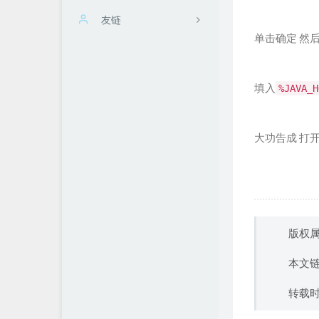
归档
友链
单击确定 然后
万花筒
爆胎
关于我
改改的后花园
填入
%JAVA_H
阑夜微凉博客
WindSpirit
大功告成 打开
版权属于
本文
转载