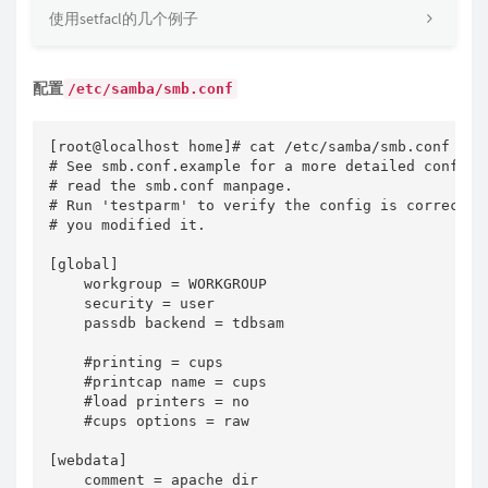
使用setfacl的几个例子
配置
/etc/samba/smb.conf
[root@localhost home]# cat /etc/samba/smb.conf

# See smb.conf.example for a more detailed config f
# read the smb.conf manpage.

# Run 'testparm' to verify the config is correct af
# you modified it.

[global]

    workgroup = WORKGROUP

    security = user

    passdb backend = tdbsam

    #printing = cups

    #printcap name = cups

    #load printers = no

    #cups options = raw

[webdata]

    comment = apache dir
