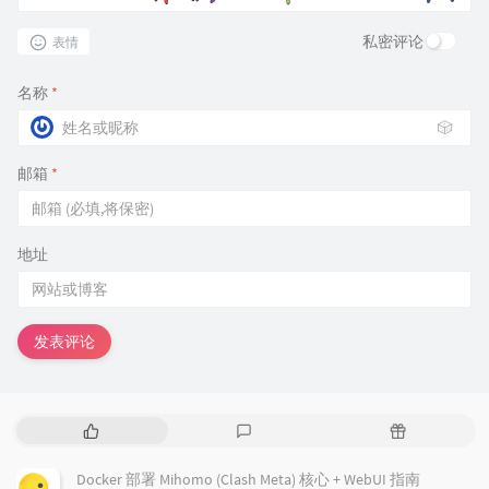
私密评论
表情
名称
*
🎲
邮箱
*
地址
发表评论
热
最
随
门
新
机
文
评
文
Docker 部署 Mihomo (Clash Meta) 核心 + WebUI 指南