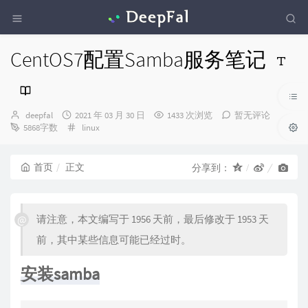
CentOS7配置Samba服务笔记
博
发
deepfal
2021 年 03 月 30 日
1433 次浏览
暂无评论
主：
布
分
5868字数
linux
时
类：
间：
首页
正文
分享到：
请注意，本文编写于 1956 天前，最后修改于 1953 天
前，其中某些信息可能已经过时。
安装samba