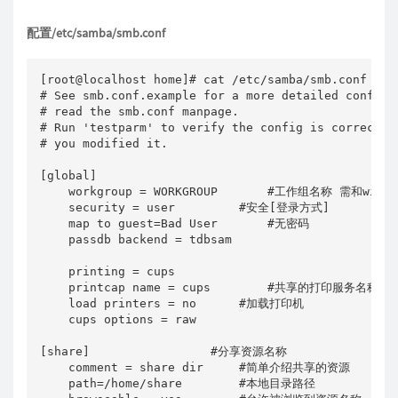
配置/etc/samba/smb.conf
[root@localhost home]# cat /etc/samba/smb.conf

# See smb.conf.example for a more detailed config f
# read the smb.conf manpage.

# Run 'testparm' to verify the config is correct af
# you modified it.

[global]

    workgroup = WORKGROUP       #工作组名称 需和windo
    security = user         #安全[登录方式]

    map to guest=Bad User       #无密码

    passdb backend = tdbsam

    printing = cups

    printcap name = cups        #共享的打印服务名称

    load printers = no      #加载打印机

    cups options = raw

[share]                 #分享资源名称

    comment = share dir     #简单介绍共享的资源

    path=/home/share        #本地目录路径
