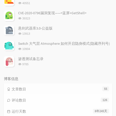
章
论
章
浏
40551
览
次
CVE-2020-0796漏洞复现——<蓝屏+GetShell>
数:
浏
39323
览
次
悬剑武器库3.0-公益版
数:
浏
13913
览
次
Switch 大气层 Atmosphere 如何开启隐身模式(隐藏序列号)
数:
浏
10904
览
次
渗透测试备忘录
数:
浏
9785
览
次
数:
博客信息
文章数目
55
评论数目
126
运行天数
6年245天