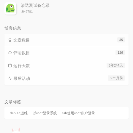
次
渗透测试备忘录
数:
浏
9781
览
次
数:
博客信息
文章数目
55
评论数目
126
运行天数
6年244天
最后活动
3 个月前
文章标签
debian运维
以root登录系统
ssh使用root账户登录