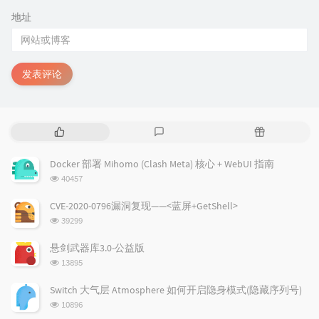
地址
发表评论
热
最
随
门
新
机
文
评
文
Docker 部署 Mihomo (Clash Meta) 核心 + WebUI 指南
章
论
章
浏
40457
览
次
CVE-2020-0796漏洞复现——<蓝屏+GetShell>
数:
浏
39299
览
次
悬剑武器库3.0-公益版
数:
浏
13895
览
次
Switch 大气层 Atmosphere 如何开启隐身模式(隐藏序列号)
数:
浏
10896
览