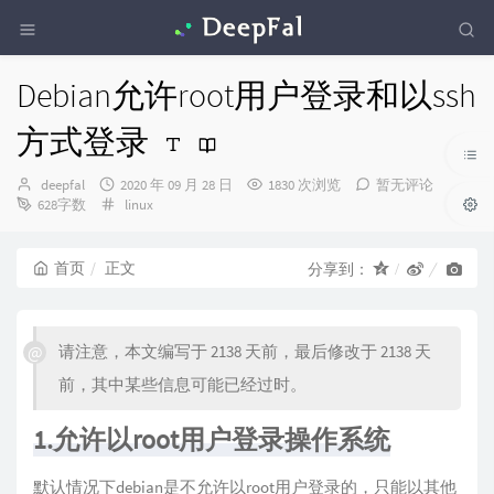
Debian允许root用户登录和以ssh
方式登录
博
发
deepfal
2020 年 09 月 28 日
1830 次浏览
暂无评论
主：
布
分
628字数
linux
时
类：
间：
首页
正文
分享到：
请注意，本文编写于 2138 天前，最后修改于 2138 天
前，其中某些信息可能已经过时。
1.允许以root用户登录操作系统
默认情况下debian是不允许以root用户登录的，只能以其他