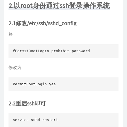
2.以root身份通过ssh登录操作系统
2.1修改/etc/ssh/sshd_config
将
#PermitRootLogin prohibit-password
修改为
PermitRootLogin yes
2.2重启ssh即可
service sshd restart