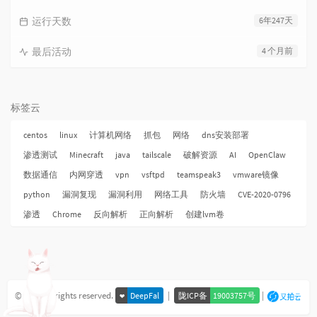
运行天数
6年247天
最后活动
4 个月前
标签云
centos
linux
计算机网络
抓包
网络
dns安装部署
渗透测试
Minecraft
java
tailscale
破解资源
AI
OpenClaw
数据通信
内网穿透
vpn
vsftpd
teamspeak3
vmware镜像
python
漏洞复现
漏洞利用
网络工具
防火墙
CVE-2020-0796
渗透
Chrome
反向解析
正向解析
创建lvm卷
© 2026 All rights reserved.
|
|
❤
DeepFal
陇ICP备
19003757号