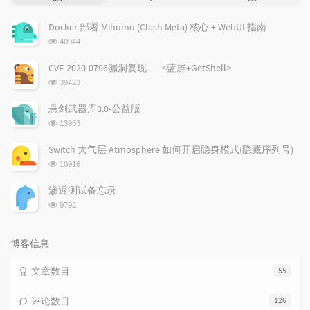
门
新
机
文
评
文
Docker 部署 Mihomo (Clash Meta) 核心 + WebUI 指南
章
论
章
浏
40944
览
次
CVE-2020-0796漏洞复现——<蓝屏+GetShell>
数:
浏
39423
览
次
悬剑武器库3.0-公益版
数:
浏
13963
览
次
Switch 大气层 Atmosphere 如何开启隐身模式(隐藏序列号)
数:
浏
10916
览
次
渗透测试备忘录
数:
浏
9792
览
次
数:
博客信息
文章数目
55
评论数目
126