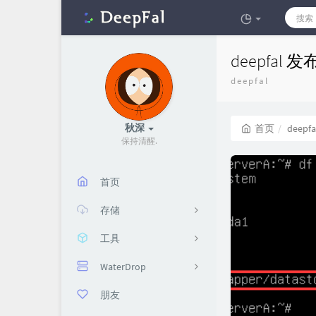
deepfal
deepfal
秋深
首页
deepfa
保持清醒
4
首页
存储
工具
冷盘
WaterDrop
橡木箱子
解密版权音乐
朋友
图床
KMS脚本生成
WaterDrop皮肤站