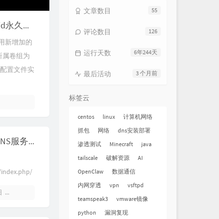
文章数目
55
Debian10创建lvm物理卷/创建vg物理卷组/创建lv逻辑卷/xfs格式化/uuid永久挂载
评论数目
126
 使用新增加的
运行天数
6年244天
e所属卷组为
编辑配置文件实
最后活动
3 个月前
标签云
centos
linux
计算机网络
抓包
网络
dns安装部署
Debian10安装部署DNS服务-正向解析篇
渗透测试
Minecraft
java
tailscale
破解资源
AI
/index.php/
OpenClaw
数据通信
...
内网穿透
vpn
vsftpd
日
暂无评论
teamspeak3
vmware镜像
python
漏洞复现