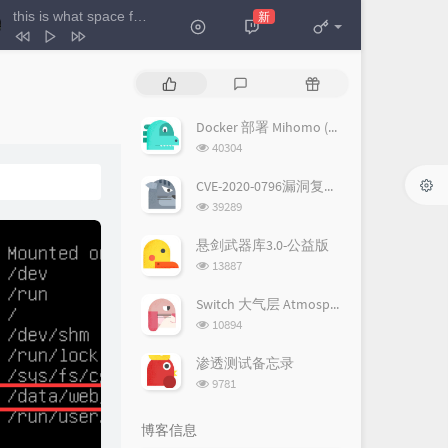
this is what space feels like
新
- JVKE
this is what space feels like
JVKE
热
最
随
Cedar Shed
Koloto
门
新
机
文
评
文
Docker 部署 Mihomo (Clash Meta) 核心 + WebUI 指南
Area
MagnusTheMagnus
章
论
章
浏
40304
DESIRE
Tony Ann
览
次
CVE-2020-0796漏洞复现——<蓝屏+GetShell>
THAT'S WHAT IT TAKES
NEFFEX
数:
浏
39289
览
Your Apartment
박세준 / 나상진
次
悬剑武器库3.0-公益版
Pull Me Through The Fire
数:
浏
13887
览
Matisse & Sadko / James French
KRUSH EM!
次
Switch 大气层 Atmosphere 如何开启隐身模式(隐藏序列号)
NUEKI / Eternxlkz / TOLCHONOV
Paradise
数:
浏
10894
览
Dermot Kennedy / MEDUZA
Glue
次
渗透测试备忘录
lians on Earth / Cafe De Anatolia /
数:
浏
9781
览
dion
次
博客信息
数: