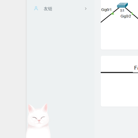
归档
友链
万花筒
爆胎
关于我
改改的后花园
阑夜微凉博客
WindSpirit