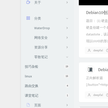
关于
关于我
分类
题目： (1) 
留言
硬盘创建一个名为
WaterDrop
datastot
网络安全
现以UUID的形
资源分享
deepfal
零散笔记
技巧杂烩
19
linux
15
正向解析篇
[/button">http
路由交换
4
archives/327
deepfal
课堂笔记
1
页面