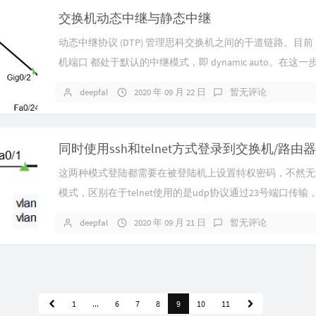
交换机动态中继与静态中继
动态中继协议 (DTP) 管理思科交换机之间的干道链路。目
机端口 都处于默认的中继模式，即 dynamic auto。在这
要 把交...
deepfal
2020 年 09 月 22 日
暂无评论
同时使用ssh和telnet方式登录到交换机/路由器
这两种模式登陆都需要在被登陆机上设置特权密码，不然无
模式，区别在于telnet使用的是udp协议通过23号端口传输
速度，但是数据明文传...
deepfal
2020 年 09 月 21 日
暂无评论
1
...
6
7
8
9
10
11