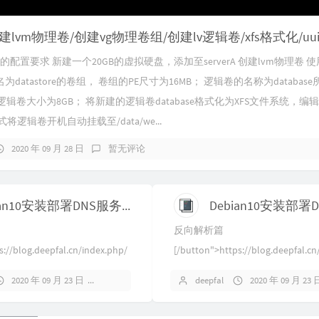
硬盘的配置要求 新建一个20GB的虚拟硬盘，添加至serverA 创建lvm物理卷
datastore的卷组， 卷组的PE尺寸为16MB； 逻辑卷的名称为databas
e，该逻辑卷大小为8GB； 将新建的逻辑卷database格式化为XFS文件系统，
式将逻辑卷开机自动挂载至/data/we...
2020 年 09 月 28 日
暂无评论
Debian10安装部署DNS服务-反向解析篇
反向解析篇
s://blog.deepfal.cn/index.php/
[/button">https://blog.deepfal.cn
/"]正向解析篇[/button...
archives/329/"]反向解析篇[/button
2020 年 09 月 23 日
2 条评论
deepfal
2020 年 09 月 23 